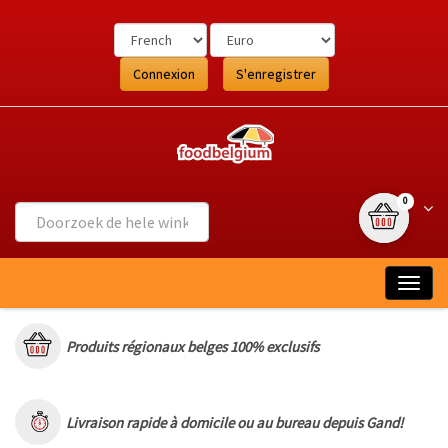
Ga
naar
de
inhoud
Connexion
S'enregistrer
{0} article
Wink
0
Togg
navig
Produits régionaux belges 100% exclusifs
Livraison rapide à domicile ou au bureau depuis Gand!