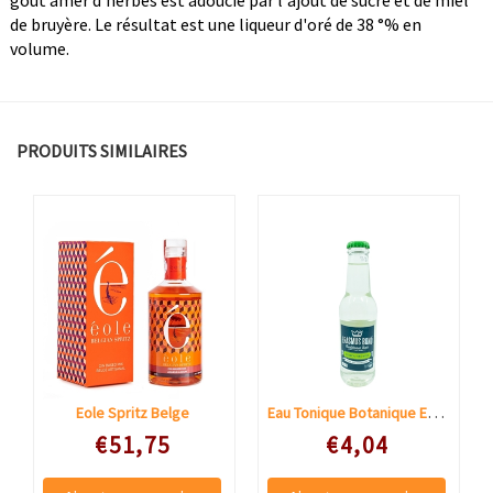
de bruyère. Le résultat est une liqueur d'oré de 38 °% en
volume.
PRODUITS SIMILAIRES
Eau Tonique Botanique Erasmus Bond
Eole Spritz Belge
Speciale prijs
Speciale prijs
€51,75
€4,04