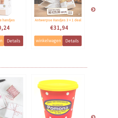
×
e handjes
Antwerpse Handjes 3 + 1 deal
Bierbox 12 s
 prijs
Speciale prijs
Speciale 
0,24
€31,94
€52
g
t