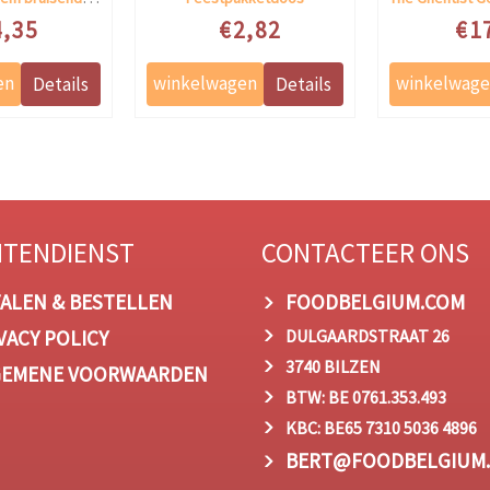
le prijs
Speciale prijs
Speciale
4,35
€2,82
€1
NTENDIENST
CONTACTEER ONS
ALEN & BESTELLEN
FOODBELGIUM.COM
VACY POLICY
DULGAARDSTRAAT 26
3740 BILZEN
GEMENE VOORWAARDEN
BTW: BE 0761.353.493
KBC: BE65 7310 5036 4896
BERT@FOODBELGIUM