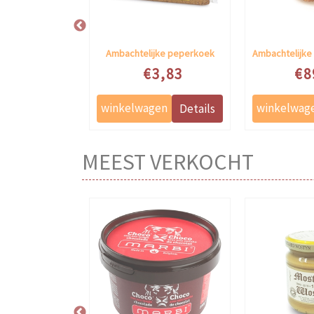
Parel Brut
Ambachtelijke peperkoek
e prijs
Speciale prijs
Speciale
8,29
€3,83
€8
MEEST VERKOCHT