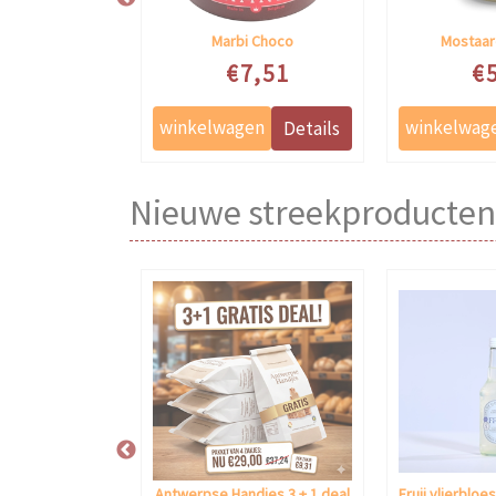
e Speculaas
Marbi Choco
Mostaar
ale prijs
Speciale prijs
Specia
9,31
€7,51
€
Nieuwe streekproducten
ay Meerdael
Antwerpse Handjes 3 + 1 deal