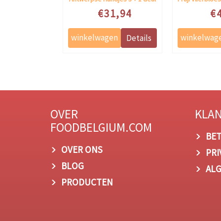
e prijs
Speciale prijs
Specia
8,92
€31,94
€
OVER
KLA
FOODBELGIUM.COM
BET
OVER ONS
PRI
BLOG
AL
PRODUCTEN