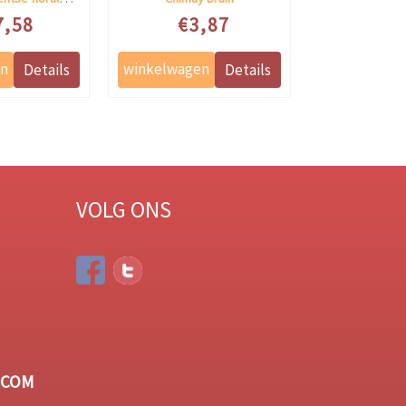
 prijs
Speciale prijs
Speciale 
7,58
€3,87
€56
VOLG ONS
.COM