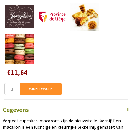
Speciale
€11,64
prijs
WINKELWAGEN
Gegevens
Vergeet cupcakes: macarons zijn de nieuwste lekkernij! Een
macaron is een luchtige en kleurrijke lekkernij. gemaakt van