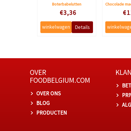
Proefbox macaron de jean-pierre
Boterbabelutten
e prijs
Speciale prijs
Speciale
1,64
€3,36
€1
OVER
KLA
FOODBELGIUM.COM
BET
OVER ONS
PRI
BLOG
AL
PRODUCTEN