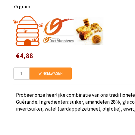
75 gram
Speciale
€4,88
prijs
WINKELWAGEN
Probeer onze heerlijke combinatie van ons traditionel
Guérande. Ingrediënten: suiker, amandelen 28%, gluco
invertsuiker, wafel (aardappelzetmeel, olijfolie), eiwit