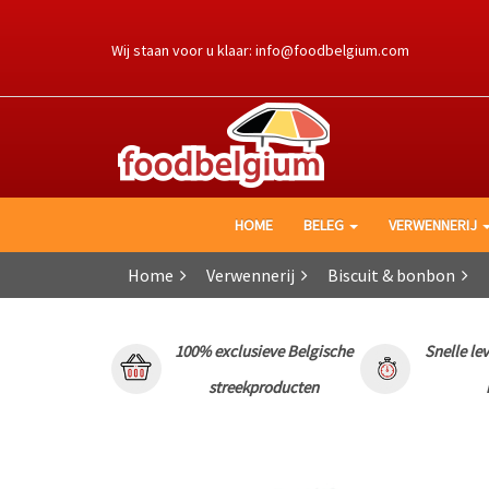
Ga
naar
Wij staan voor u klaar:
info@foodbelgium.com
de
inhoud
HOME
BELEG
VERWENNERIJ
Home
Verwennerij
Biscuit & bonbon
100% exclusieve Belgische
Snelle le
streekproducten