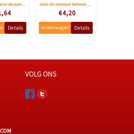
Framboos macaron de jean-pierre
Jules de strooper Natuurboterwafels
 prijs
Speciale prijs
Speciale
1,64
€4,20
€9
VOLG ONS
.COM