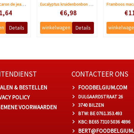
Chocolade macaron de jean-pierre
Eucalyptus kruidenbonbon suikervrij
 prijs
Speciale prijs
Speciale
1,64
€6,98
€1
NTENDIENST
CONTACTEER ONS
ALEN & BESTELLEN
FOODBELGIUM.COM
VACY POLICY
DULGAARDSTRAAT 26
3740 BILZEN
GEMENE VOORWAARDEN
BTW: BE 0761.353.493
KBC: BE65 7310 5036 4896
BERT@FOODBELGIUM