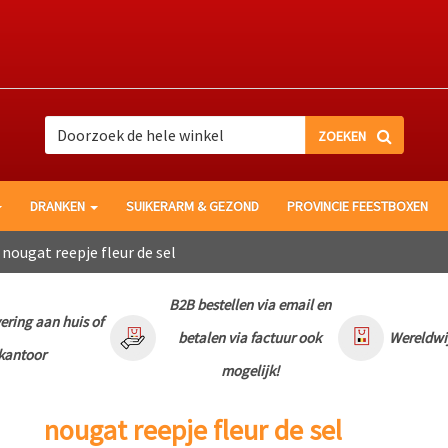
Zoek
Zoek
DRANKEN
SUIKERARM & GEZOND
PROVINCIE FEESTBOXEN
nougat reepje fleur de sel
B2B bestellen via email en
vering aan huis of
betalen via factuur ook
Wereldwi
kantoor
mogelijk!
nougat reepje fleur de sel