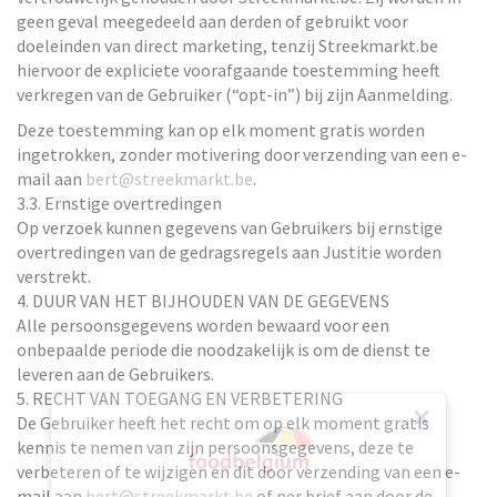
geen geval meegedeeld aan derden of gebruikt voor
doeleinden van direct marketing, tenzij Streekmarkt.be
hiervoor de expliciete voorafgaande toestemming heeft
verkregen van de Gebruiker (“opt-in”) bij zijn Aanmelding.
Deze toestemming kan op elk moment gratis worden
ingetrokken, zonder motivering door verzending van een e-
mail aan
bert@streekmarkt.be
.
3.3. Ernstige overtredingen
Op verzoek kunnen gegevens van Gebruikers bij ernstige
overtredingen van de gedragsregels aan Justitie worden
verstrekt.
4. DUUR VAN HET BIJHOUDEN VAN DE GEGEVENS
Alle persoonsgegevens worden bewaard voor een
onbepaalde periode die noodzakelijk is om de dienst te
leveren aan de Gebruikers.
5. RECHT VAN TOEGANG EN VERBETERING
×
De Gebruiker heeft het recht om op elk moment gratis
kennis te nemen van zijn persoonsgegevens, deze te
verbeteren of te wijzigen en dit door verzending van een e-
mail aan
bert@streekmarkt.be
of per brief aan door de