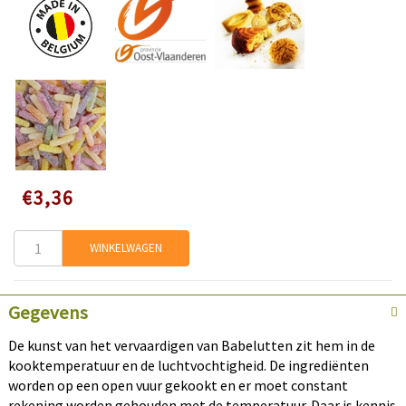
Speciale
€3,36
prijs
WINKELWAGEN
Gegevens
De kunst van het vervaardigen van Babelutten zit hem in de
kooktemperatuur en de luchtvochtigheid. De ingrediënten
worden op een open vuur gekookt en er moet constant
rekening worden gehouden met de temperatuur. Daar is kennis