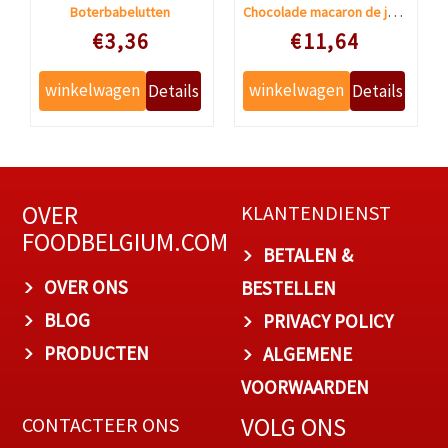
Chocolade macaron de jean-pierre
Boterbabelutten
Speciale prijs
Speciale prijs
€3,36
€11,64
OVER
KLANTENDIENST
FOODBELGIUM.COM
BETALEN &
OVER ONS
BESTELLEN
BLOG
PRIVACY POLICY
PRODUCTEN
ALGEMENE
VOORWAARDEN
VOLG ONS
CONTACTEER ONS