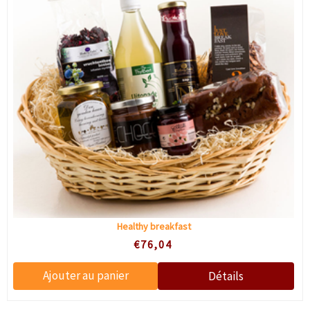
instantanée.
Soumettre
Non merci
Vous vous inscrivez pour recevoir des
communications par e-mail et pouvez vous
désabonner à tout moment.
Healthy breakfast
€76,04