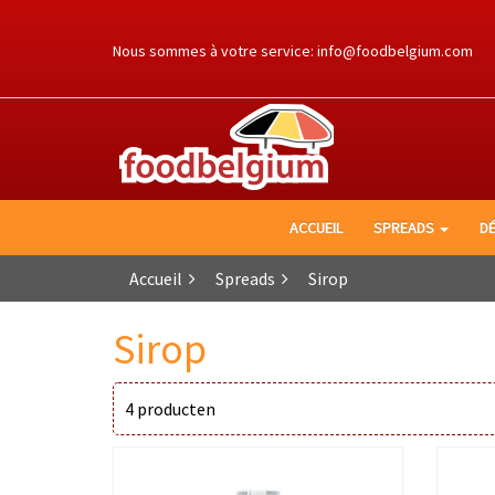
Ga
naar
Nous sommes à votre service:
info@foodbelgium.com
de
inhoud
ACCUEIL
SPREADS
D
Accueil
Spreads
Sirop
Sirop
4
producten