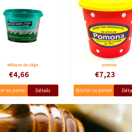
Mélasse de Liège
pomona
€4,66
€7,23