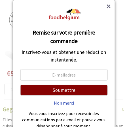
×
Remise sur votre première
commande
Inscrivez-vous et obtenez une réduction
instantanée.
Speciale
€5,32
prijs
AJOUTER AU PANIER
Soumettre
Non merci
Gegevens
Vous vous inscrivez pour recevoir des
Elles sont vraies. Grâce à leur méthode traditionnelle de
communications par e-mail et pouvez vous
cuisson lente, elles garantissent un croquant incomparable et
désabonner à tout moment.