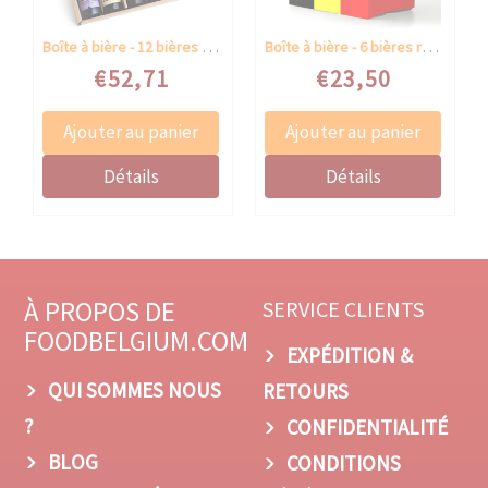
Boîte à bière - 12 bières régionales
Boîte à bière - 6 bières régionales
Speciale prijs
Speciale prijs
€52,71
€23,50
À PROPOS DE
SERVICE CLIENTS
FOODBELGIUM.COM
EXPÉDITION &
QUI SOMMES NOUS
RETOURS
?
CONFIDENTIALITÉ
BLOG
CONDITIONS