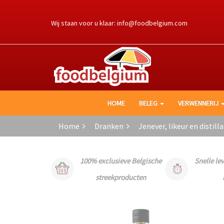
Ga
naar
Wij staan voor u klaar:
info@foodbelgium.com
de
inhoud
HOME
BELEG
VERWENNERIJ
Home
Dranken
Jenever, likeur en distill
100% exclusieve Belgische
Snelle le
streekproducten