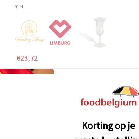
70 cl.
Speciale
€28,72
prijs
WINKELWAGEN
Alcohol op smaak brengen met lokale kruiden kent een 
niet alleen voor het genot maar ook voor de gezondhei
de verschillende heidekruiden en –bloempjes zou verwe
de Heeborrel van Distillery Massy gaat terug op het ou
Korting op je
wordt de bittere smaak van heidekruiden verzacht doo
Resultaat is een goudgele likeur van 38° vol%.