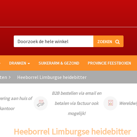
Zoek
Zoek
DRANKEN
SUIKERARM & GEZOND
PROVINCIE FEESTBOXEN
aten
Heeborrel Limburgse heidebitter
B2B bestellen via email en
vering aan huis of
betalen via factuur ook
Wereldwi
kantoor
mogelijk!
Heeborrel Limburgse heidebitter