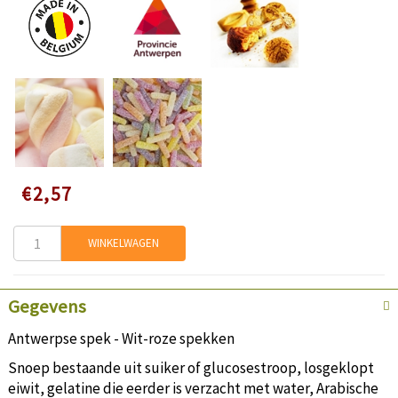
Speciale
€2,57
prijs
WINKELWAGEN
Gegevens
Antwerpse spek - Wit-roze spekken
Snoep bestaande uit suiker of glucosestroop, losgeklopt
eiwit, gelatine die eerder is verzacht met water, Arabische