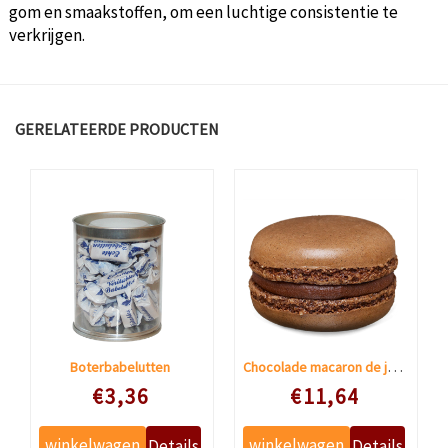
gom en smaakstoffen, om een ​​luchtige consistentie te
verkrijgen.
GERELATEERDE PRODUCTEN
Chocolade macaron de jean-pierre
Boterbabelutten
Speciale prijs
Speciale prijs
€3,36
€11,64