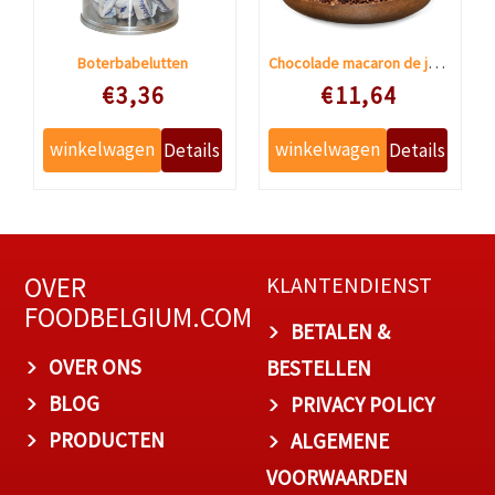
Chocolade macaron de jean-pierre
Boterbabelutten
Speciale prijs
Speciale prijs
€3,36
€11,64
OVER
KLANTENDIENST
FOODBELGIUM.COM
BETALEN &
OVER ONS
BESTELLEN
BLOG
PRIVACY POLICY
PRODUCTEN
ALGEMENE
VOORWAARDEN