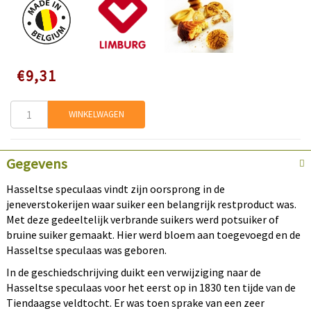
×
Speciale
€9,31
Korting op je eerste bestelling
prijs
WINKELWAGEN
Meld je aan en krijg direct korting.
Gegevens
Hasseltse speculaas vindt zijn oorsprong in de
Korting claimen
jeneverstokerijen waar suiker een belangrijk restproduct was.
Met deze gedeeltelijk verbrande suikers werd potsuiker of
Nee, bedankt
bruine suiker gemaakt. Hier werd bloem aan toegevoegd en de
U meldt zich aan voor het ontvangen van
Hasseltse speculaas was geboren.
communicatie via e-mail en kunt zich op elk
In de geschiedschrijving duikt een verwijziging naar de
gewenst moment afmelden.
Hasseltse speculaas voor het eerst op in 1830 ten tijde van de
Tiendaagse veldtocht. Er was toen sprake van een zeer