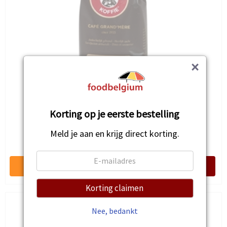
×
Korting op je eerste bestelling
Koffie Extra Dessert - bonen
Meld je aan en krijg direct korting.
€9,24
Korting claimen
Nee, bedankt