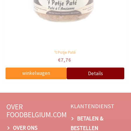
't Potje Paté
€7,76
OVER
KLANTENDIENST
FOODBELGIUM.COM
BETALEN &
OVER ONS
BESTELLEN