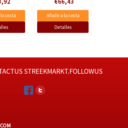
3,92
€66,43
€17
TACTUS
STREEKMARKT.FOLLOWUS
.COM