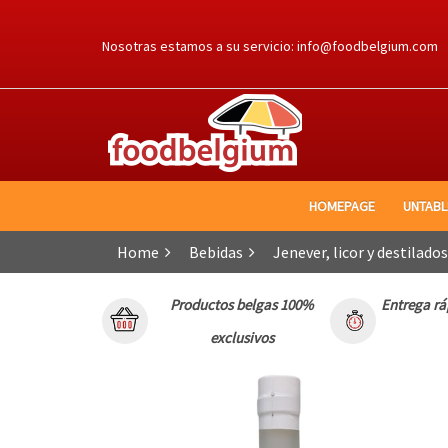
Ga
naar
Nosotras estamos a su servicio:
info@foodbelgium.com
de
inhoud
HOMEPAGE
UNTAB
Home
Bebidas
Jenever, licor y destilados
Productos belgas 100%
Entrega rá
exclusivos