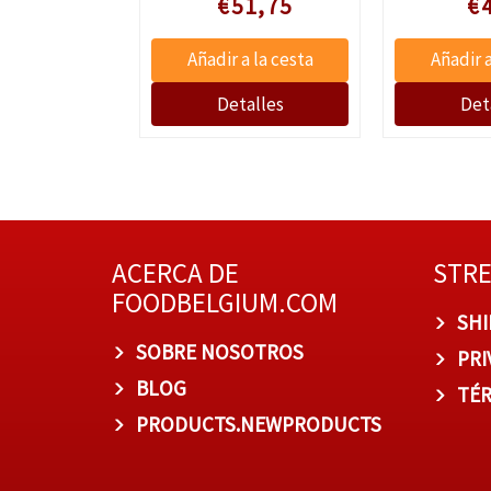
4,51
€51,75
€
ACERCA DE
STR
FOODBELGIUM.COM
SHI
SOBRE NOSOTROS
PRI
BLOG
TÉR
PRODUCTS.NEWPRODUCTS