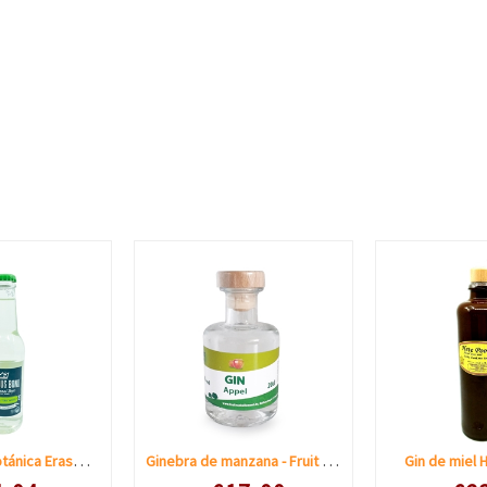
Agua Tónica Botánica Erasmus Bond
Ginebra de manzana - Fruit Vanhellemont
Gin de miel 
le prijs
Speciale prijs
Speciale