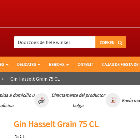
search
search
LES
DELICATES
BEBIDAS
ONTBIJT
CAJAS DE FIESTA DE
Gin Hasselt Grain 75 CL
pida a domicilio u
Directamente del productor
Envío mu
oficina
belga
Gin Hasselt Grain 75 CL
75 CL