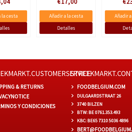
4,04
€17,00
€2
EEKMARKT.CUSTOMERSERVICE
STREEKMARKT.CON
PPING & RETURNS
FOODBELGIUM.COM
VACYNOTICE
DULGAARDSTRAAT 26
3740 BILZEN
MINOS Y CONDICIONES
BTW: BE 0761.353.493
KBC: BE65 7310 5036 4896
BERT@FOODBELGIUM