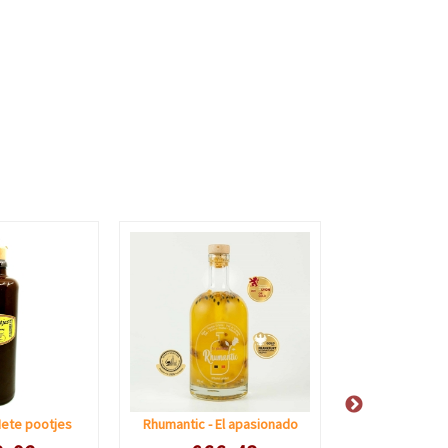
Hete pootjes
Rhumantic - El apasionado
The Ghentist
 prijs
Speciale prijs
Speciale 