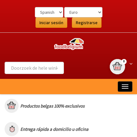
Ga
naar
de
inhoud
Iniciar sesión
Registrarse
{0} item(s
Wink
0
Togg
navig
Productos belgas 100% exclusivos
Entrega rápida a domicilio u oficina