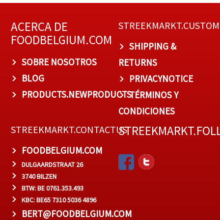
ACERCA DE
STREEKMARKT.CUSTOM
FOODBELGIUM.COM
SHIPPING &
SOBRE NOSOTROS
RETURNS
BLOG
PRIVACYNOTICE
PRODUCTS.NEWPRODUCTS
TÉRMINOS Y
CONDICIONES
STREEKMARKT.FOL
STREEKMARKT.CONTACTUS
FOODBELGIUM.COM
DULGAARDSTRAAT 26
3740 BILZEN
BTW: BE 0761.353.493
KBC: BE65 7310 5036 4896
BERT@FOODBELGIUM.COM