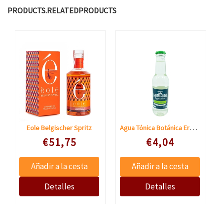
PRODUCTS.RELATEDPRODUCTS
Agua Tónica Botánica Erasmus Bond
Eole Belgischer Spritz
Speciale prijs
Speciale prijs
€51,75
€4,04