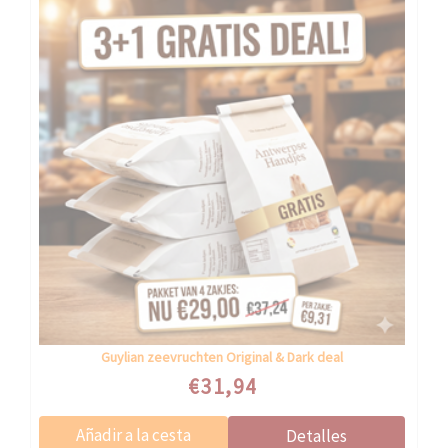
Guylian zeevruchten Original & Dark deal
Speciale prijs
€31,94