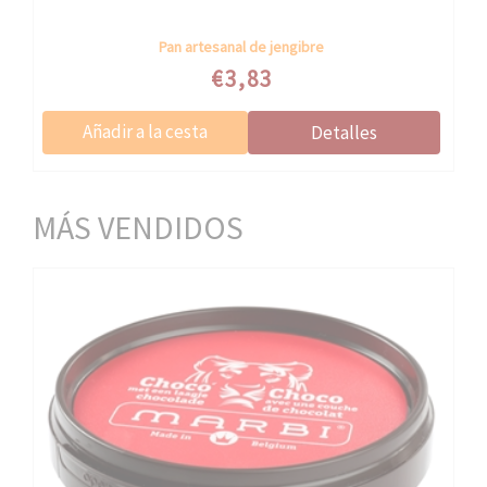
Pan artesanal de jengibre
Speciale prijs
€3,83
MÁS VENDIDOS