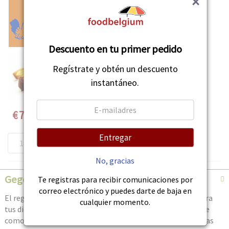
×
Descuento en tu primer pedido
Regístrate y obtén un descuento
instantáneo.
Speciale
€7,42
prijs
Entregar
AÑADIR A LA CESTA
No, gracias
Gegevens
Te registras para recibir comunicaciones por
correo electrónico y puedes darte de baja en
El regaliz es un palo que puedes masticar. Eso es bueno para
cualquier momento.
tus dientes. Tiene un sabor muy agradable y dulce. Se vende
como dulce en algunas tiendas de dulces. Es una de las pocas