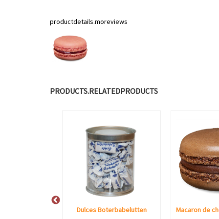
productdetails.moreviews
PRODUCTS.RELATEDPRODUCTS
Roodthooft Mokatine Mocha Caramel
Dulces Boterbabelutten