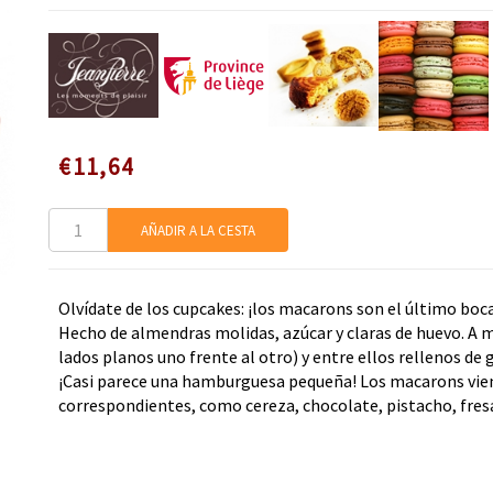
Speciale
€11,64
prijs
AÑADIR A LA CESTA
Olvídate de los cupcakes: ¡los macarons son el último boc
Hecho de almendras molidas, azúcar y claras de huevo. A
lados planos uno frente al otro) y entre ellos rellenos d
¡Casi parece una hamburguesa pequeña! Los macarons vie
correspondientes, como cereza, chocolate, pistacho, fres