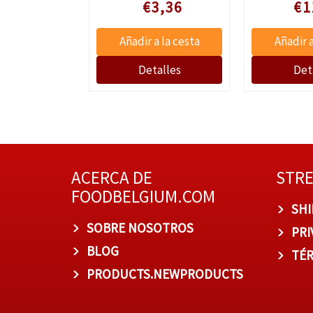
ale prijs
Speciale prijs
Speciale
4,85
€3,36
€1
ACERCA DE
STR
FOODBELGIUM.COM
SHI
SOBRE NOSOTROS
PRI
BLOG
TÉR
PRODUCTS.NEWPRODUCTS