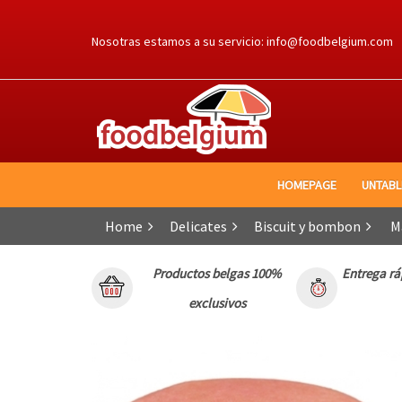
Ga
naar
Nosotras estamos a su servicio:
info@foodbelgium.com
de
inhoud
HOMEPAGE
UNTAB
Home
Delicates
Biscuit y bombon
Ma
Productos belgas 100%
Entrega rá
exclusivos