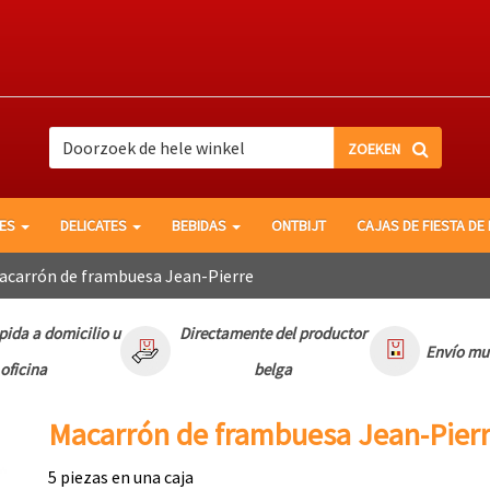
search
search
LES
DELICATES
BEBIDAS
ONTBIJT
CAJAS DE FIESTA DE
carrón de frambuesa Jean-Pierre
pida a domicilio u
Directamente del productor
Envío mu
oficina
belga
Macarrón de frambuesa Jean-Pier
5 piezas en una caja