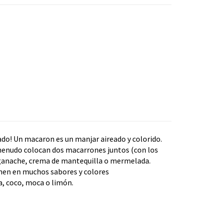
ado! Un macaron es un manjar aireado y colorido.
 menudo colocan dos macarrones juntos (con los
e ganache, crema de mantequilla o mermelada.
nen en muchos sabores y colores
a, coco, moca o limón.