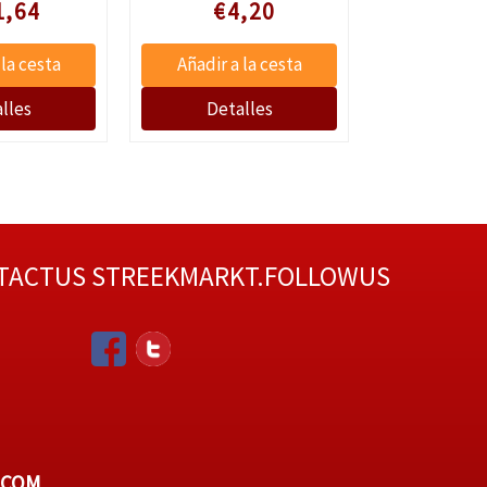
 prijs
Speciale prijs
Speciale
1,64
€4,20
€9
TACTUS
STREEKMARKT.FOLLOWUS
.COM