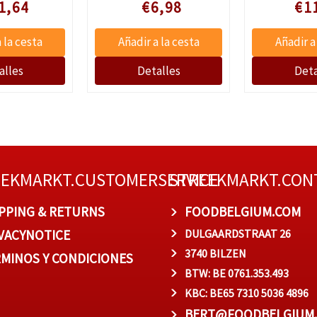
 prijs
Speciale prijs
Speciale
1,64
€6,98
€1
EEKMARKT.CUSTOMERSERVICE
STREEKMARKT.CON
PPING & RETURNS
FOODBELGIUM.COM
VACYNOTICE
DULGAARDSTRAAT 26
3740 BILZEN
MINOS Y CONDICIONES
BTW: BE 0761.353.493
KBC: BE65 7310 5036 4896
BERT@FOODBELGIUM