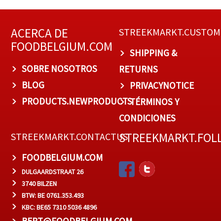
ACERCA DE
STREEKMARKT.CUSTOM
FOODBELGIUM.COM
SHIPPING &
SOBRE NOSOTROS
RETURNS
BLOG
PRIVACYNOTICE
PRODUCTS.NEWPRODUCTS
TÉRMINOS Y
CONDICIONES
STREEKMARKT.FOL
STREEKMARKT.CONTACTUS
FOODBELGIUM.COM
DULGAARDSTRAAT 26
3740 BILZEN
BTW: BE 0761.353.493
KBC: BE65 7310 5036 4896
BERT@FOODBELGIUM.COM