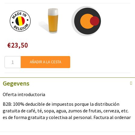
Speciale
€23,50
prijs
AÑADIR A LA CESTA
Gegevens
Oferta introductoria
B2B: 100% deducible de impuestos porque la distribución
gratuita de café, té, sopa, agua, zumos de frutas, cerveza, etc.
es de forma gratuita y colectiva al personal. Factura al ordenar