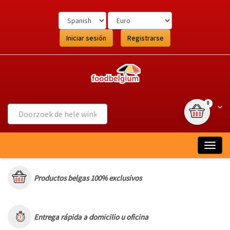
Ga
naar
de
inhoud
Iniciar sesión
Registrarse
{0} item(s
Wink
0
Togg
navig
Productos belgas 100% exclusivos
Entrega rápida a domicilio u oficina