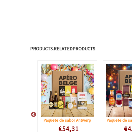
PRODUCTS.RELATEDPRODUCTS
 regalo 5
Paquete de sabor Antwerp
Paquete de sa
e prijs
Speciale prijs
Speciale
5,78
€54,31
€4