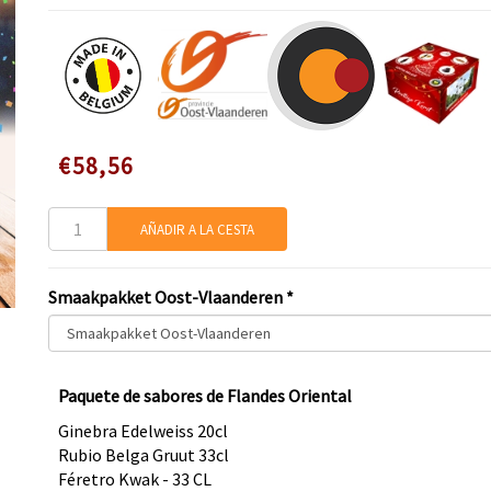
Speciale
€58,56
prijs
AÑADIR A LA CESTA
Smaakpakket Oost-Vlaanderen
*
Paquete de sabores de Flandes Oriental
Ginebra Edelweiss 20cl
Rubio Belga Gruut 33cl
Féretro Kwak - 33 CL