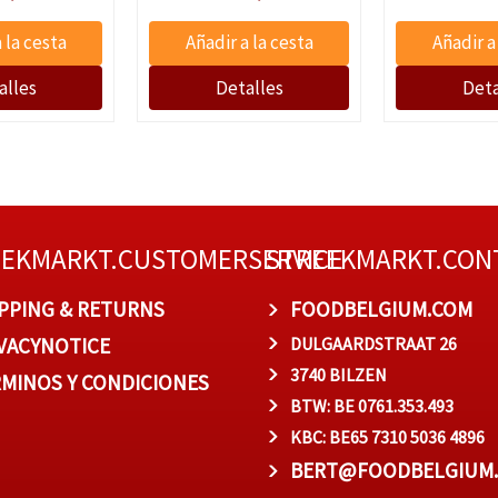
EEKMARKT.CUSTOMERSERVICE
STREEKMARKT.CON
PPING & RETURNS
FOODBELGIUM.COM
VACYNOTICE
DULGAARDSTRAAT 26
3740 BILZEN
MINOS Y CONDICIONES
BTW: BE 0761.353.493
KBC: BE65 7310 5036 4896
BERT@FOODBELGIUM