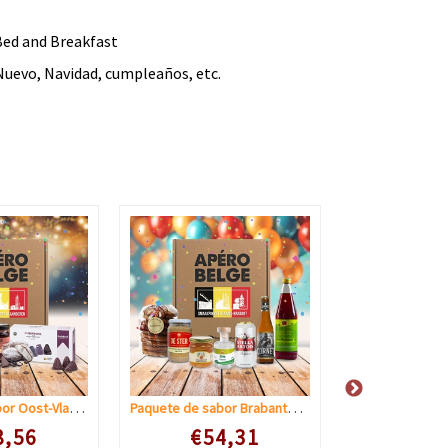
 Bed and Breakfast
Nuevo, Navidad, cumpleaños, etc.
Paquete de sabor Oost-Vlaanderen
Paquete de sabor Brabante Flamenco
 prijs
Speciale prijs
Speciale 
8,56
€54,31
€54