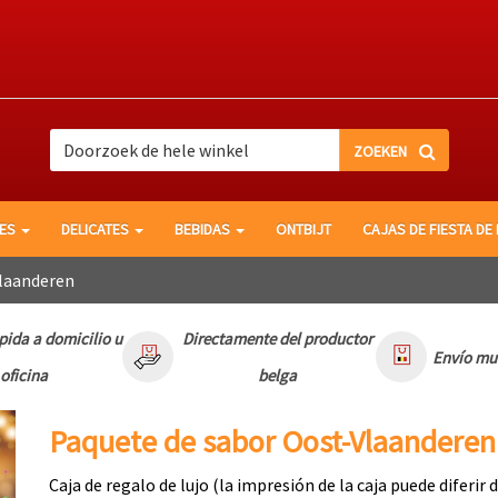
search
search
LES
DELICATES
BEBIDAS
ONTBIJT
CAJAS DE FIESTA DE
laanderen
pida a domicilio u
Directamente del productor
Envío mu
oficina
belga
Paquete de sabor Oost-Vlaanderen
Caja de regalo de lujo (la impresión de la caja puede diferir