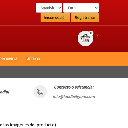
Iniciar sesión
Registrarse
{0} item(s)
Winkelwagen
0
 PROVINCIA
GIFTBOX
Contacto o asistencia:
ndial
info@foodbelgium.com
 de las imágenes del producto)