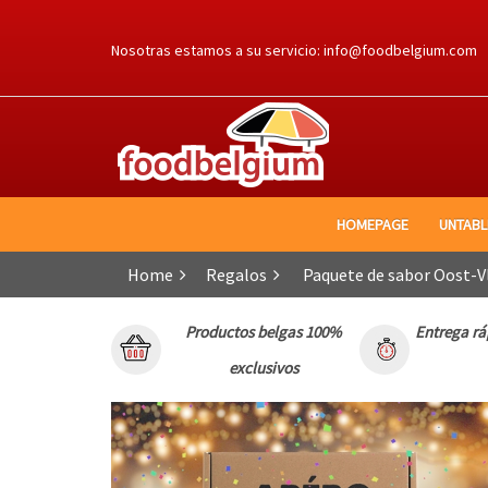
Ga
naar
Nosotras estamos a su servicio:
info@foodbelgium.com
de
inhoud
HOMEPAGE
UNTAB
Home
Regalos
Paquete de sabor Oost-V
Productos belgas 100%
Entrega rá
exclusivos