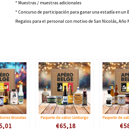
* Muestras / muestras adicionales
* Concurso de participación para ganar una estadía en un
Regalos para el personal con motivo de San Nicolás, Año 
bores Bruselas
Paquete de sabor Limburgo
 prijs
Speciale prijs
Speciale
5,01
€65,18
€5