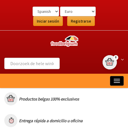
Ga
naar
de
inhoud
Iniciar sesión
Registrarse
{0} item(s
Wink
0
Togg
navig
Productos belgas 100% exclusivos
Entrega rápida a domicilio u oficina