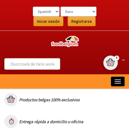
Ga
naar
de
inhoud
Iniciar sesión
Registrarse
{0} item(s
Wink
0
Togg
navig
Productos belgas 100% exclusivos
Entrega rápida a domicilio u oficina