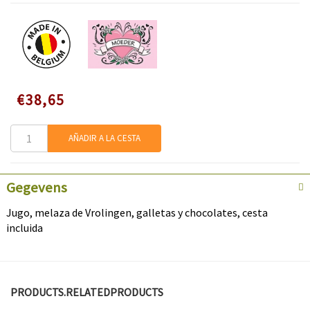
Speciale
€38,65
prijs
AÑADIR A LA CESTA
Gegevens
Jugo, melaza de Vrolingen, galletas y chocolates, cesta
incluida
PRODUCTS.RELATEDPRODUCTS