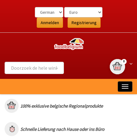
Ga
naar
de
inhoud
Anmelden
Registrierung
{0} Artikel
Wink
0
Togg
navig
100% exklusive belgische Regionalprodukte
Schnelle Lieferung nach Hause oder ins Büro