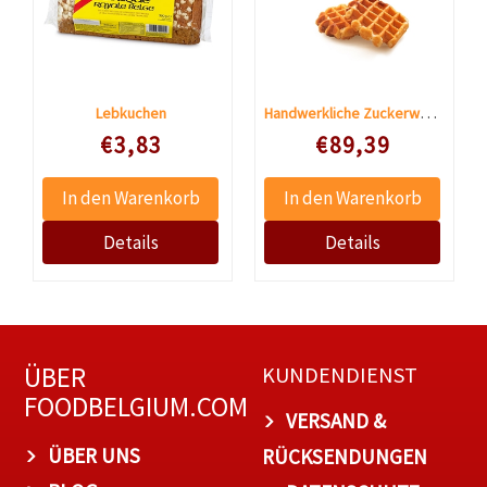
Handwerkliche Zuckerwaffeln 48 Stück
Lebkuchen
Speciale prijs
Speciale prijs
€3,83
€89,39
ÜBER
KUNDENDIENST
FOODBELGIUM.COM
VERSAND &
ÜBER UNS
RÜCKSENDUNGEN