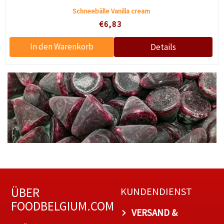
Schneebälle Vanilla cream
€6,83
ÜBER
KUNDENDIENST
FOODBELGIUM.COM
VERSAND &