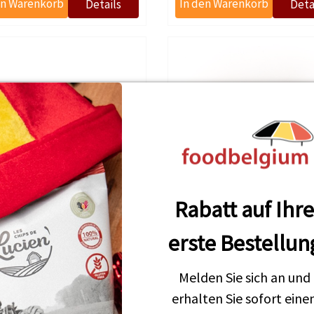
Rabatt auf Ihr
Lucien Massaux Butter
Lütticher Waffelschokolade 
erste Bestellun
€8,32
€11,64
Melden Sie sich an und
erhalten Sie sofort eine