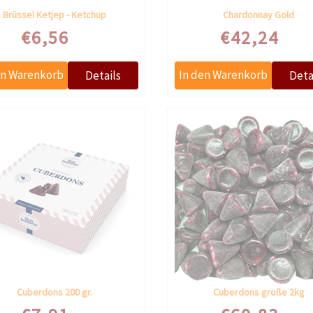
Brüssel Ketjep - Ketchup
Chardonnay Gold
€6,56
€42,24
Cuberdons 200 gr.
Cuberdons große 2kg