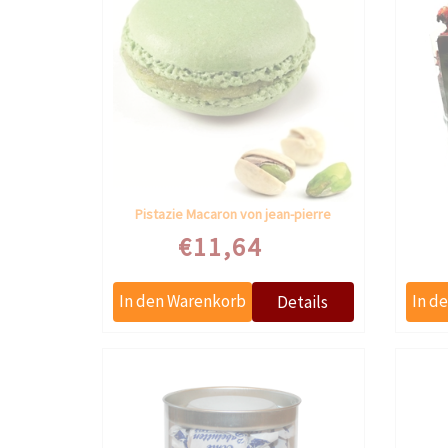
Pistazie Macaron von jean-pierre
€11,64