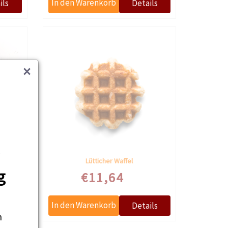
×
e
8St
Lütticher Waffel
g
€11,64
n