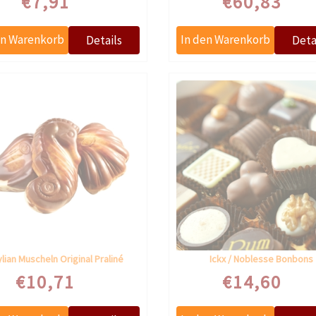
€7,91
€60,83
lian Muscheln Original Praliné
Ickx / Noblesse Bonbons
€10,71
€14,60