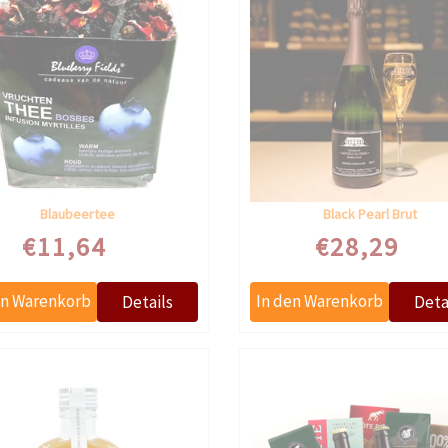
Blaubeertee
Black Pearl Brut
€11,64
€28,29