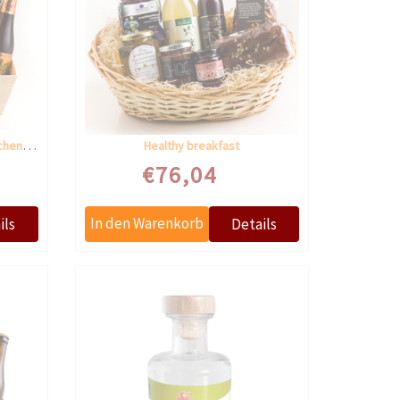
Apero, Bier und Schokolade Geschenkkorb
Healthy breakfast
€76,04