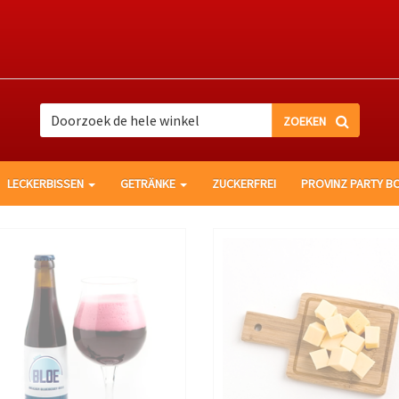
Suche
Suche
LECKERBISSEN
GETRÄNKE
ZUCKERFREI
PROVINZ PARTY B