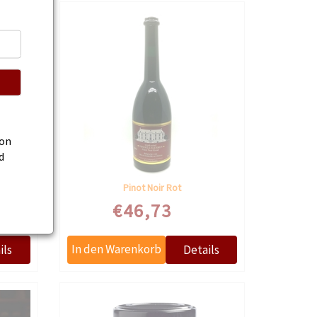
von
d
Maracuja Mango Macaron von jean-pierre
Pinot Noir Rot
€46,73