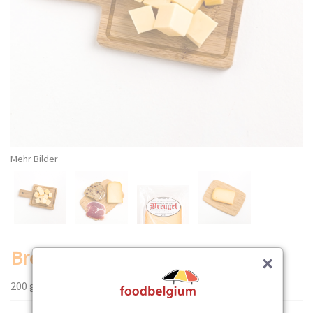
Mehr Bilder
Breuge Käse (gereift, Block)
×
200 gr.