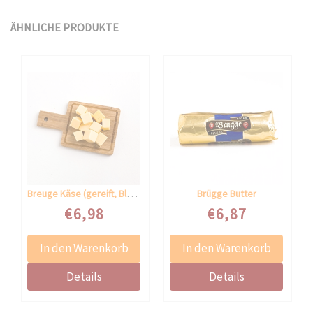
ÄHNLICHE PRODUKTE
Breuge Käse (gereift, Block)
Brügge Butter
Speciale prijs
Speciale prijs
€6,98
€6,87