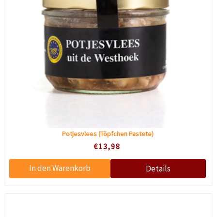
Potjesvlees (Töpfchen Pastete)
€13,98