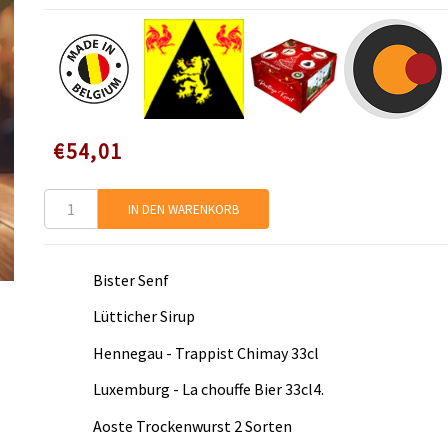
Speciale
€54,01
prijs
IN DEN WARENKORB
Bister Senf
Lütticher Sirup
Hennegau - Trappist Chimay 33cl
Luxemburg - La chouffe Bier 33cl4.
Aoste Trockenwurst 2 Sorten