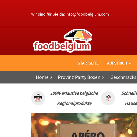
Ga
naar
Wir sind für Sie da:
info@foodbelgium.com
de
inhoud
STARTSEITE
AUFSTRICH
Home
Provinz Party Boxen
Geschmacksp
100% exklusive belgische
Schnelle
Regionalprodukte
Hause 