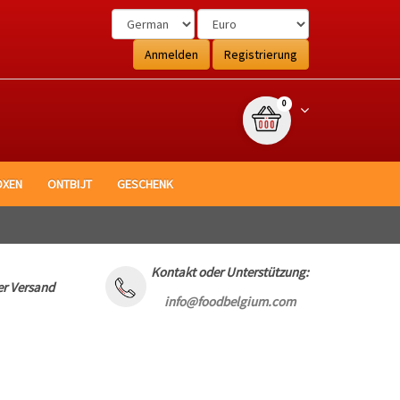
Anmelden
Registrierung
{0} Artikel
Winkelwagen
0
OXEN
ONTBIJT
GESCHENK
Kontakt oder Unterstützung:
er Versand
info@foodbelgium.com