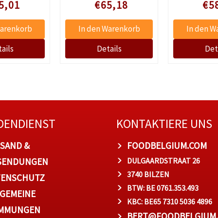
 prijs
Speciale prijs
Speciale
5,01
€65,18
€5
DENDIENST
KONTAKTIERE UNS
SAND &
FOODBELGIUM.COM
SENDUNGEN
DULGAARDSTRAAT 26
3740 BILZEN
TENSCHUTZ
BTW: BE 0761.353.493
GEMEINE
KBC: BE65 7310 5036 4896
IMMUNGEN
BERT@FOODBELGIUM