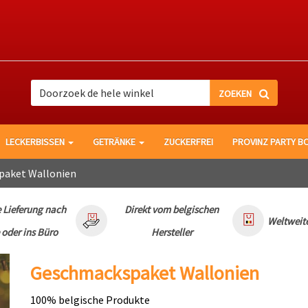
Suche
Suche
LECKERBISSEN
GETRÄNKE
ZUCKERFREI
PROVINZ PARTY B
aket Wallonien
 Lieferung nach
Direkt vom belgischen
Weltweit
oder ins Büro
Hersteller
Geschmackspaket Wallonien
100% belgische Produkte