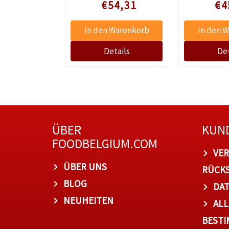
e prijs
Speciale prijs
Speciale
5,78
€54,31
€4
ÜBER
KUN
FOODBELGIUM.COM
VER
ÜBER UNS
RÜCK
BLOG
DA
NEUHEITEN
ALL
BEST