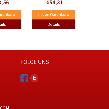
 prijs
Speciale prijs
Speciale 
8,56
€54,31
€54
FOLGE UNS
.COM