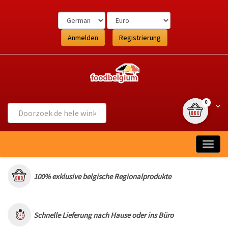
Ga
naar
de
inhoud
Anmelden
Registrierung
{0} Artikel
Wink
0
Togg
navig
100% exklusive belgische Regionalprodukte
Schnelle Lieferung nach Hause oder ins Büro