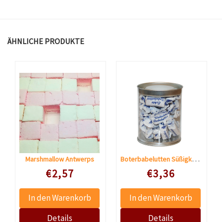
ÄHNLICHE PRODUKTE
Boterbabelutten Süßigkeiten
Marshmallow Antwerps
Speciale prijs
Speciale prijs
€2,57
€3,36