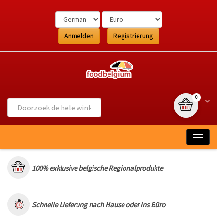
Ga
naar
de
inhoud
Anmelden
Registrierung
{0} Artikel
Wink
0
Togg
navig
100% exklusive belgische Regionalprodukte
Schnelle Lieferung nach Hause oder ins Büro