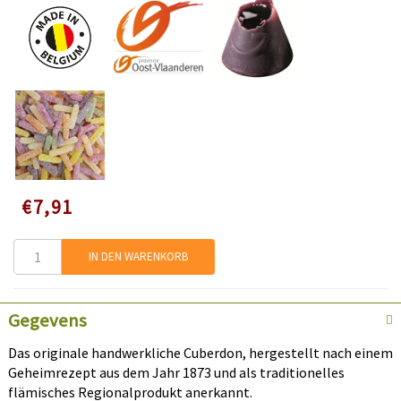
Speciale
€7,91
prijs
IN DEN WARENKORB
Gegevens
Das originale handwerkliche Cuberdon, hergestellt nach einem
Geheimrezept aus dem Jahr 1873 und als traditionelles
flämisches Regionalprodukt anerkannt.