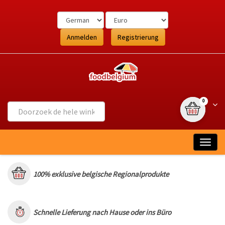
Ga
naar
de
inhoud
Anmelden
Registrierung
{0} Artikel
Wink
0
Togg
navig
100% exklusive belgische Regionalprodukte
Schnelle Lieferung nach Hause oder ins Büro