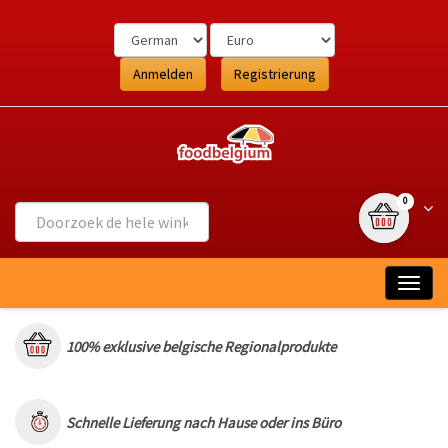
Ga
naar
de
inhoud
Anmelden
Registrierung
{0} Artikel
Wink
0
Togg
navig
100% exklusive belgische Regionalprodukte
Schnelle Lieferung nach Hause oder ins Büro