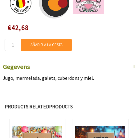
Speciale
€42,68
prijs
AÑADIR A LA CESTA
Gegevens
Jugo, mermelada, galets, cuberdons y miel.
PRODUCTS.RELATEDPRODUCTS