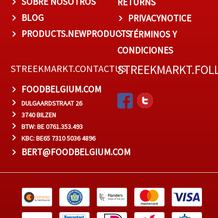
SOBRE NOSOTROS
RETURNS
BLOG
PRIVACYNOTICE
PRODUCTS.NEWPRODUCTS
TÉRMINOS Y
CONDICIONES
STREEKMARKT.FOL
STREEKMARKT.CONTACTUS
FOODBELGIUM.COM
DULGAARDSTRAAT 26
3740 BILZEN
BTW: BE 0761.353.493
KBC: BE65 7310 5036 4896
BERT@FOODBELGIUM.COM