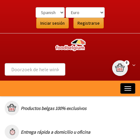
Ga
naar
de
inhoud
Iniciar sesión
Registrarse
{0} item(s
Wink
0
Togg
navig
Productos belgas 100% exclusivos
Entrega rápida a domicilio u oficina