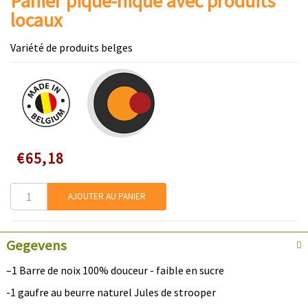
Panier pique-nique avec produits
locaux
Variété de produits belges
Speciale
€65,18
prijs
AJOUTER AU PANIER
Gegevens
–1 Barre de noix 100% douceur - faible en sucre
-1 gaufre au beurre naturel Jules de strooper