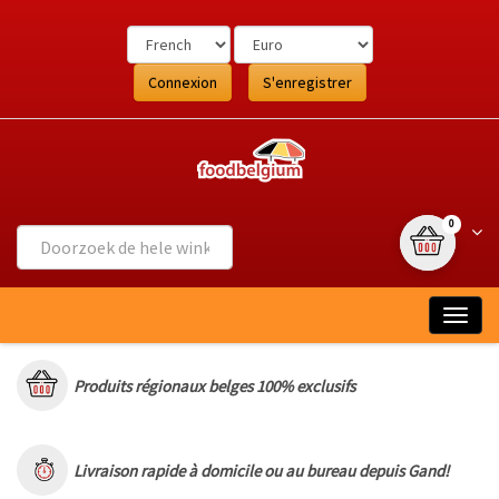
Ga
naar
de
inhoud
Connexion
S'enregistrer
{0} article
Wink
0
Togg
navig
Produits régionaux belges 100% exclusifs
Livraison rapide à domicile ou au bureau depuis Gand!