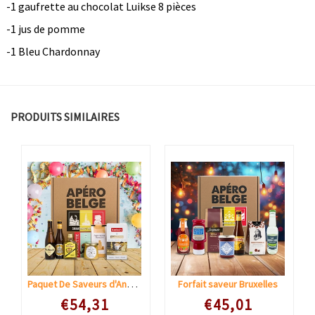
-1 gaufrette au chocolat Luikse 8 pièces
-1 jus de pomme
-1 Bleu Chardonnay
PRODUITS SIMILAIRES
Paquet De Saveurs d'Anvers
Forfait saveur Bruxelles
Speciale prijs
Speciale prijs
€54,31
€45,01