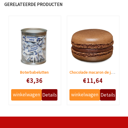
GERELATEERDE PRODUCTEN
Chocolade macaron de jean-pierre
Boterbabelutten
Speciale prijs
Speciale prijs
€3,36
€11,64