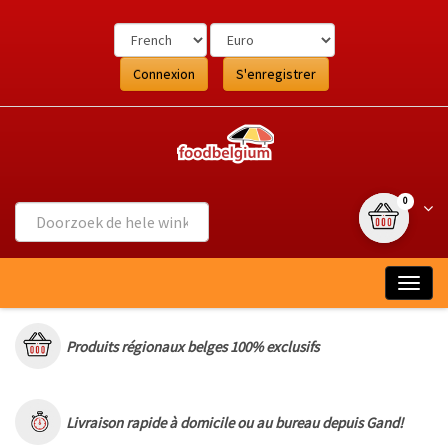
Ga
naar
de
inhoud
Connexion
S'enregistrer
{0} article
Wink
0
Togg
navig
Produits régionaux belges 100% exclusifs
Livraison rapide à domicile ou au bureau depuis Gand!