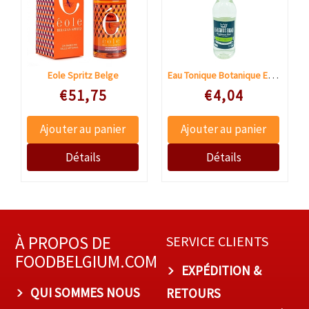
Eau Tonique Botanique Erasmus Bond
Eole Spritz Belge
Speciale prijs
Speciale prijs
€51,75
€4,04
À PROPOS DE
SERVICE CLIENTS
FOODBELGIUM.COM
EXPÉDITION &
QUI SOMMES NOUS
RETOURS