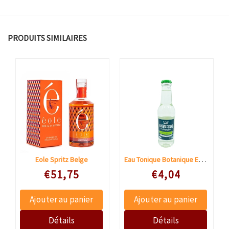
PRODUITS SIMILAIRES
Eau Tonique Botanique Erasmus Bond
Eole Spritz Belge
Speciale prijs
Speciale prijs
€51,75
€4,04