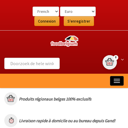
Ga
naar
de
inhoud
Connexion
S'enregistrer
{0} article
Wink
0
Togg
navig
Produits régionaux belges 100% exclusifs
Livraison rapide à domicile ou au bureau depuis Gand!