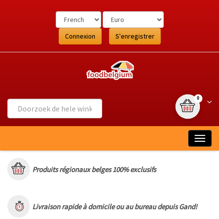
Ga
naar
de
inhoud
Connexion
S'enregistrer
{0} article
Wink
0
Togg
navig
Produits régionaux belges 100% exclusifs
Livraison rapide à domicile ou au bureau depuis Gand!