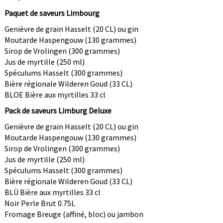
Soumettre
Paquet de saveurs Limbourg
Non merci
Genièvre de grain Hasselt (20 CL) ou gin
Moutarde Haspengouw (130 grammes)
Vous vous inscrivez pour recevoir des
Sirop de Vrolingen (300 grammes)
communications par e-mail et pouvez vous
Jus de myrtille (250 ml)
désabonner à tout moment.
Spéculums Hasselt (300 grammes)
Bière régionale Wilderen Goud (33 CL)
BLOE Bière aux myrtilles 33 cl
Pack de saveurs Limburg Deluxe
Genièvre de grain Hasselt (20 CL) ou gin
Moutarde Haspengouw (130 grammes)
Sirop de Vrolingen (300 grammes)
Jus de myrtille (250 ml)
Spéculums Hasselt (300 grammes)
Bière régionale Wilderen Goud (33 CL)
BLÙ Bière aux myrtilles 33 cl
Noir Perle Brut 0.75L
Fromage Breuge (affiné, bloc) ou jambon