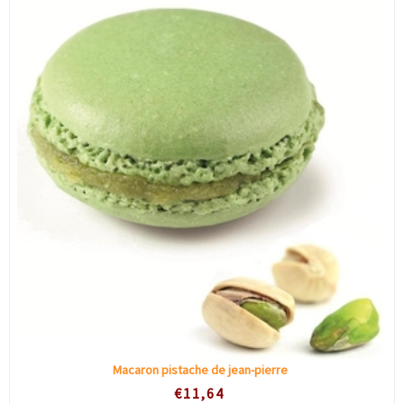
×
Remise sur votre première
commande
Inscrivez-vous et obtenez une réduction
instantanée.
Soumettre
Macaron pistache de jean-pierre
Non merci
€11,64