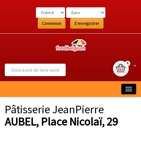
Ga
naar
de
inhoud
Connexion
S'enregistrer
{0} article
Wink
0
Togg
navig
Pâtisserie JeanPierre
AUBEL, Place Nicolaï, 29