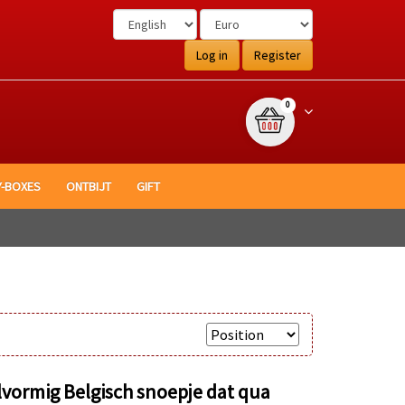
Log in
Register
{0} item(s)
Winkelwagen
0
Y-BOXES
ONTBIJT
GIFT
Sort by
lvormig Belgisch snoepje dat qua