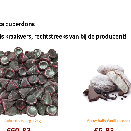
ka cuberdons
s kraakvers, rechtstreeks van bij de producent!
Cuberdons large 2kg
Snow balls Vanilla cream
€60.83
€6.83