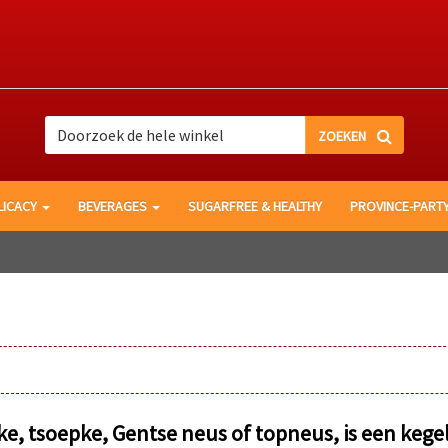
Search
Search
LICACY
BEVERAGES
SUGARFREE & HEALTHY
PROVINCE-PART
, tsoepke, Gentse neus of topneus, is een kege