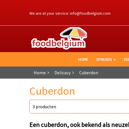
Ga
naar
We are at your service:
info@foodbelgium.com
de
inhoud
HOME
SPREADS
DE
Home
Delicacy
Cuberdon
Cuberdon
3
producten
Een cuberdon, ook bekend als neuzeke