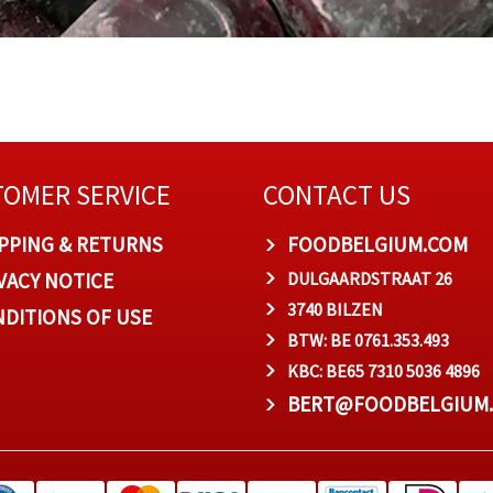
OMER SERVICE
CONTACT US
PPING & RETURNS
FOODBELGIUM.COM
VACY NOTICE
DULGAARDSTRAAT 26
3740 BILZEN
DITIONS OF USE
BTW: BE 0761.353.493
KBC: BE65 7310 5036 4896
BERT@FOODBELGIUM