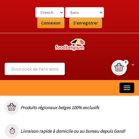
Ga
naar
de
inhoud
Connexion
S'enregistrer
{0} article
Wink
0
Togg
navig
Produits régionaux belges 100% exclusifs
Livraison rapide à domicile ou au bureau depuis Gand!