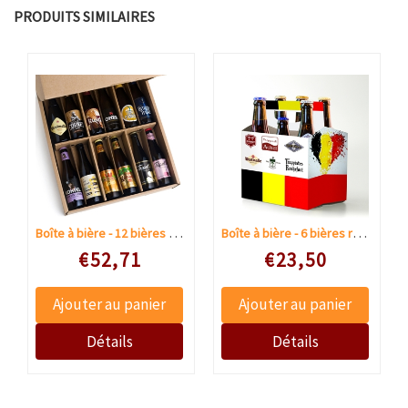
PRODUITS SIMILAIRES
Boîte à bière - 12 bières régionales
Boîte à bière - 6 bières régionales
Speciale prijs
Speciale prijs
€52,71
€23,50